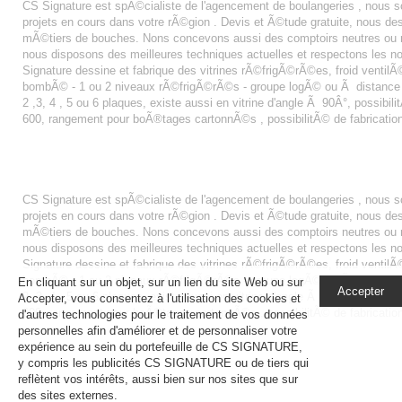
CS Signature est spÃ©cialiste de l'agencement de boulangeries , nous
projets en cours dans votre rÃ©gion . Devis et Ã©tude gratuite, nous 
mÃ©tiers de bouches. Nons concevons aussi des comptoirs neutres ou r
nous disposons des meilleures techniques actuelles et respectons les n
Signature dessine et fabrique des vitrines rÃ©frigÃ©rÃ©es, froid ventilÃ© 
bombÃ© - 1 ou 2 niveaux rÃ©frigÃ©rÃ©s - groupe logÃ© ou Ã distance - fa
2 ,3, 4 , 5 ou 6 plaques, existe aussi en vitrine d'angle Ã 90Â°, possibi
600, rangement pour boÃ®tages cartonnÃ©s , possibilitÃ© de fabricatio
AGENCEMENT BOULANGERIE LA ROCHE SUR YON
CS Signature est spÃ©cialiste de l'agencement de boulangeries , nous
projets en cours dans votre rÃ©gion . Devis et Ã©tude gratuite, nous 
mÃ©tiers de bouches. Nons concevons aussi des comptoirs neutres ou r
nous disposons des meilleures techniques actuelles et respectons les n
Signature dessine et fabrique des vitrines rÃ©frigÃ©rÃ©es, froid ventilÃ© 
bombÃ© - 1 ou 2 niveaux rÃ©frigÃ©rÃ©s - groupe logÃ© ou Ã distance - fa
En cliquant sur un objet, sur un lien du site Web ou sur
Accepter
2 ,3, 4 , 5 ou 6 plaques, existe aussi en vitrine d'angle Ã 90Â°, possibi
Accepter, vous consentez à l'utilisation des cookies et
600, rangement pour boÃ®tages cartonnÃ©s , possibilitÃ© de fabricatio
d'autres technologies pour le traitement de vos données
personnelles afin d'améliorer et de personnaliser votre
expérience au sein du portefeuille de CS SIGNATURE,
y compris les publicités CS SIGNATURE ou de tiers qui
reflètent vos intérêts, aussi bien sur nos sites que sur
des sites externes.
En savoir plus, notamment sur la