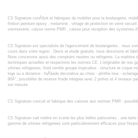
MOBILIER BOULANGERIE
CS Signature conÃ§oit et fabriques du mobilier pour la boulangerie, mobili
finition peinture epoxy , melamine , vitrage de protection en verre securit 
viennoiserie, caisse norme PMR , caisse pour reception des systemes 
AGENCEMENT BOULANGERIE PATISSERIE DUNKERQUE
CS Signature est specialiste de l'agencement de boulangeries , nous s
cours dans votre region . Devis et etude gratuite, nous dessinons et f
Nons concevons aussi des comptoirs neutres ou refrigeres. La maitrise du
techniques actuelles et respectons les normes CE. L'originalite de nos 
vitrines refrigerees, froid ventile groupe tropicalise - structure et coque 
loge ou a distance - faÃ§ade decorative au choix - plinthe inox - eclairage 
90Â°, possibilite de reserve froide integree avec 2 portes et 4 niveaux pa
sur mesure
CAISSE PMR
CS Signature concoit et fabrique des caisses aux normes PMR - possibil
TARTE CITRON
CS Signature sait mettre en scene les plus belles patisseries , une tarte 
gamme de vitrines refrigerees sont particulierement efficaces pour l'expo
AGENCEMENT BOULANGERIE BOULOGNE SUR MER