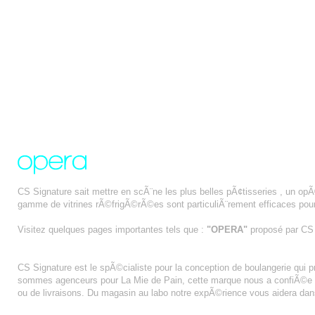
CS Signature sait mettre en scÃ¨ne les plus belles pÃ¢tisseries , un op
gamme de vitrines rÃ©frigÃ©rÃ©es sont particuliÃ¨rement efficaces pour 
Visitez quelques pages importantes tels que :
"OPERA"
proposé par C
BOULANGERIE ANGE
CS Signature est le spÃ©cialiste pour la conception de boulangerie qui p
sommes agenceurs pour La Mie de Pain, cette marque nous a confiÃ©e l
ou de livraisons. Du magasin au labo notre expÃ©rience vous aidera dans 