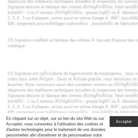
disposons des meilleures techniques actuelles et respectons les normes
Signature dessine et fabrique des vitrines rÃ©frigÃ©rÃ©es, froid ventilÃ© 
bombÃ© - 1 ou 2 niveaux rÃ©frigÃ©rÃ©s - groupe logÃ© ou Ã distance - fa
2 ,3, 4 , 5 ou 6 plaques, existe aussi en vitrine d'angle Ã 90Â°, possibi
600, rangement pour boÃ®tages cartonnÃ©s , possibilitÃ© de fabricatio
TUILES
CS Signature conÃ§oit et fabrique des vitrines Ã biscuits.Exposer des t
catalogue
AGENCEMENT BOULANGERIE EVREUX
CS Signature est spÃ©cialiste de l'agencement de boulangeries , nous
cours dans votre rÃ©gion . Devis et Ã©tude gratuite, nous dessinons e
bouches. Nons concevons aussi des comptoirs neutres ou rÃ©frigÃ©rÃ©s
disposons des meilleures techniques actuelles et respectons les normes
Signature dessine et fabrique des vitrines rÃ©frigÃ©rÃ©es, froid ventilÃ© 
bombÃ© - 1 ou 2 niveaux rÃ©frigÃ©rÃ©s - groupe logÃ© ou Ã distance - fa
2 ,3, 4 , 5 ou 6 plaques, existe aussi en vitrine d'angle Ã 90Â°, possibi
600, rangement pour boÃ®tages cartonnÃ©s , possibilitÃ© de fabricatio
En cliquant sur un objet, sur un lien du site Web ou sur
Accepter
PLONGE 1 BAC
Accepter, vous consentez à l'utilisation des cookies et
CS Signature commercialise et installe des plonge 1 bac
d'autres technologies pour le traitement de vos données
personnelles afin d'améliorer et de personnaliser votre