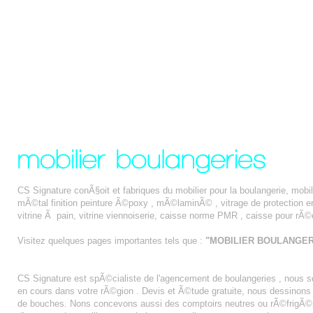
CS Signature conÃ§oit et fabriques du mobilier pour la boulangerie, mobi
mÃ©tal finition peinture Ã©poxy , mÃ©laminÃ© , vitrage de protection e
vitrine Ã pain, vitrine viennoiserie, caisse norme PMR , caisse pour 
Visitez quelques pages importantes tels que :
"MOBILIER BOULANGER
AGENCEMENT BOULANGERIE BESANCON
CS Signature est spÃ©cialiste de l'agencement de boulangeries , nou
en cours dans votre rÃ©gion . Devis et Ã©tude gratuite, nous dessinon
de bouches. Nons concevons aussi des comptoirs neutres ou rÃ©frigÃ©r