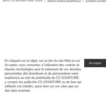
SAS CS SIGNATURE 2026 |
MENTIONS LEGALES
|
CONDITIONS
En cliquant sur un objet, sur un lien du site Web ou sur
Accepter
Accepter, vous consentez à l'utilisation des cookies et
d'autres technologies pour le traitement de vos données
personnelles afin d'améliorer et de personnaliser votre
expérience au sein du portefeuille de CS SIGNATURE,
y compris les publicités CS SIGNATURE ou de tiers qui
reflètent vos intérêts, aussi bien sur nos sites que sur
des sites externes.
En savoir plus, notamment sur la
gestion de vos paramètres de confidentialité.