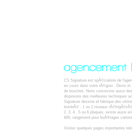
CS Signature est spÃ©cialiste de l'ag
en cours dans votre rÃ©gion . Devis e
de bouches. Nons concevons aussi des 
disposons des meilleures techniques ac
Signature dessine et fabrique des vitrin
bombÃ© - 1 ou 2 niveaux rÃ©frigÃ©rÃ©s 
2 ,3, 4 , 5 ou 6 plaques, existe aussi e
600, rangement pour boÃ®tages cartonn
Visitez quelques pages importantes tel