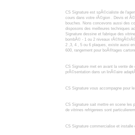
AGENCEMENT BOULANGERIE PâTIS
CS Signature est spÃ©cialiste de l'ag
cours dans votre rÃ©gion . Devis et Ã
bouches. Nons concevons aussi des com
disposons des meilleures techniques ac
Signature dessine et fabrique des vitrin
bombÃ© - 1 ou 2 niveaux rÃ©frigÃ©rÃ©s 
2 ,3, 4 , 5 ou 6 plaques, existe aussi e
600, rangement pour boÃ®tages cartonn
CRêPES
CS Signature met en avant la vente de 
prÃ©sentation dans un linÃ©aire adapt
FOURNIL BOULANGERIE
CS Signature vous accompagne pour le m
TIRAMISU
CS Signature sait mettre en scene les p
de vitrines refrigerees sont particuliere
PLONGE 1 BAC
CS Signature commercialise et installe