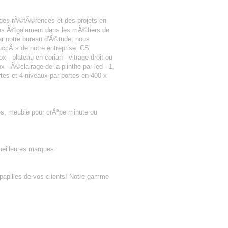
 des rÃ©fÃ©rences et des projets en
nons Ã©galement dans les mÃ©tiers de
r notre bureau d'Ã©tude, nous
uccÃ¨s de notre entreprise. CS
 - plateau en corian - vitrage droit ou
 Ã©clairage de la plinthe par led - 1,
rtes et 4 niveaux par portes en 400 x
ces, meuble pour crÃªpe minute ou
meilleures marques
 papilles de vos clients! Notre gamme