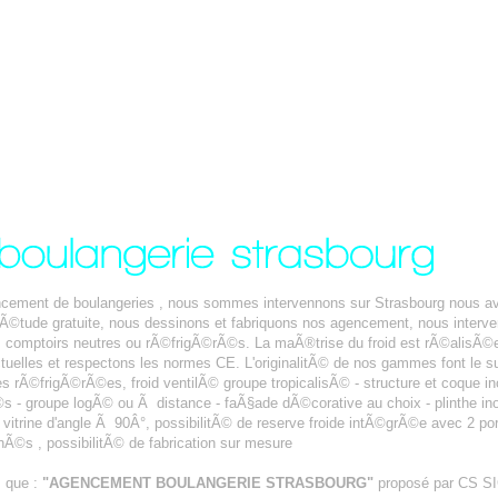
encement de boulangeries , nous sommes intervennons sur Strasbourg nous a
t Ã©tude gratuite, nous dessinons et fabriquons nos agencement, nous inte
comptoirs neutres ou rÃ©frigÃ©rÃ©s. La maÃ®trise du froid est rÃ©alisÃ©e
tuelles et respectons les normes CE. L'originalitÃ© de nos gammes font le s
es rÃ©frigÃ©rÃ©es, froid ventilÃ© groupe tropicalisÃ© - structure et coque inox
- groupe logÃ© ou Ã distance - faÃ§ade dÃ©corative au choix - plinthe inox -
n vitrine d'angle Ã 90Â°, possibilitÃ© de reserve froide intÃ©grÃ©e avec 2 po
Ã©s , possibilitÃ© de fabrication sur mesure
s que :
"AGENCEMENT BOULANGERIE STRASBOURG"
proposé par CS 