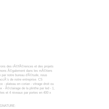
vons des rÃ©fÃ©rences et des projets
rvenons Ã©galement dans les mÃ©tiers
 par notre bureau d'Ã©tude, nous
uccÃ¨s de notre entreprise. CS
 - plateau en corian - vitrage droit ou
 Ã©clairage de la plinthe par led - 1,
rtes et 4 niveaux par portes en 400 x
SIGNATURE: