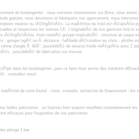
SERIE BRIVE
encement de boulangeries , nous sommes intervennons sur Brive, nous avons
©tude gratuite, nous dessinons et fabriquons nos agencement, nous interve
ptoirs neutres ou rÃ©frigÃ©rÃ©s. La maÃ®trise du froid est rÃ©alisÃ©e pa
tuelles et respectons les normes CE. L'originalitÃ© de nos gammes font le s
es rÃ©frigÃ©rÃ©es, froid ventilÃ© groupe tropicalisÃ© - structure et coque inox
- groupe logÃ© ou Ã distance - faÃ§ade dÃ©corative au choix - plinthe inox -
n vitrine d'angle Ã 90Â°, possibilitÃ© de reserve froide intÃ©grÃ©e avec 2 po
Ã©s , possibilitÃ© de fabrication sur mesure
crÃªpe dans les boulangeries, pour ce faire nous avons des solutions effica
Ã© - consultez nous!
atÃ©riel de votre fournil - choix, conseils, recherche de financement - les 
lus belles patisseries , un tiramisu bien expose reveillera instantanement les
ment efficaces pour l'exposition de vos patisseries
 des plonge 1 bac