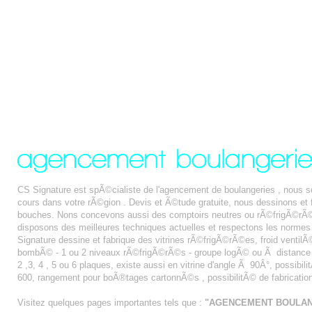
CS Signature est spÃ©cialiste de l'agencement de boulangeries , nous
cours dans votre rÃ©gion . Devis et Ã©tude gratuite, nous dessinons e
bouches. Nons concevons aussi des comptoirs neutres ou rÃ©frigÃ©rÃ©s
disposons des meilleures techniques actuelles et respectons les normes
Signature dessine et fabrique des vitrines rÃ©frigÃ©rÃ©es, froid ventilÃ© 
bombÃ© - 1 ou 2 niveaux rÃ©frigÃ©rÃ©s - groupe logÃ© ou Ã distance - fa
2 ,3, 4 , 5 ou 6 plaques, existe aussi en vitrine d'angle Ã 90Â°, possibi
600, rangement pour boÃ®tages cartonnÃ©s , possibilitÃ© de fabricatio
Visitez quelques pages importantes tels que :
"AGENCEMENT BOULAN