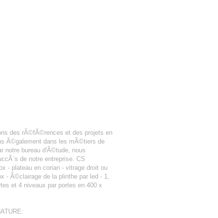
ons des rÃ©fÃ©rences et des projets en
nons Ã©galement dans les mÃ©tiers de
r notre bureau d'Ã©tude, nous
uccÃ¨s de notre entreprise. CS
 - plateau en corian - vitrage droit ou
 Ã©clairage de la plinthe par led - 1,
rtes et 4 niveaux par portes en 400 x
NATURE: