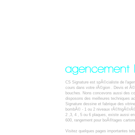
CS Signature est spÃ©cialiste de l'ag
cours dans votre rÃ©gion . Devis et Ã
bouches. Nons concevons aussi des com
disposons des meilleures techniques ac
Signature dessine et fabrique des vitrin
bombÃ© - 1 ou 2 niveaux rÃ©frigÃ©rÃ©s 
2 ,3, 4 , 5 ou 6 plaques, existe aussi e
600, rangement pour boÃ®tages cartonn
Visitez quelques pages importantes tel