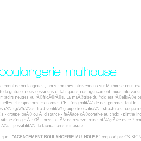
encement de boulangeries , nous sommes intervennons sur Mulhouse nous av
©tude gratuite, nous dessinons et fabriquons nos agencement, nous interve
ptoirs neutres ou rÃ©frigÃ©rÃ©s. La maÃ®trise du froid est rÃ©alisÃ©e pa
tuelles et respectons les normes CE. L'originalitÃ© de nos gammes font le s
es rÃ©frigÃ©rÃ©es, froid ventilÃ© groupe tropicalisÃ© - structure et coque inox
- groupe logÃ© ou Ã distance - faÃ§ade dÃ©corative au choix - plinthe inox -
n vitrine d'angle Ã 90Â°, possibilitÃ© de reserve froide intÃ©grÃ©e avec 2 po
Ã©s , possibilitÃ© de fabrication sur mesure
s que :
"AGENCEMENT BOULANGERIE MULHOUSE"
proposé par CS SIG