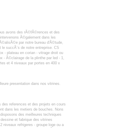
nous avons des rÃ©fÃ©rences et des
s intervenons Ã©galement dans les
Ã©alisÃ©e par notre bureau d'Ã©tude,
 le succÃ¨s de notre entreprise. CS
 - plateau en corian - vitrage droit ou
 Ã©clairage de la plinthe par led - 1,
rtes et 4 niveaux par portes en 400 x
lleure presentation dans nos vitrines.
 des references et des projets en cours
ent dans les metiers de bouches. Nons
s disposons des meilleures techniques
dessine et fabrique des vitrines
u 2 niveaux refrigeres - groupe loge ou a