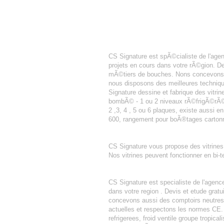
AGENCEMENT BOULANGERIE PAU
CS Signature est spÃ©cialiste de l'a
projets en cours dans votre rÃ©gion. D
mÃ©tiers de bouches. Nons concevons a
nous disposons des meilleures techniqu
Signature dessine et fabrique des vitrin
bombÃ© - 1 ou 2 niveaux rÃ©frigÃ©rÃ©s 
2 ,3, 4 , 5 ou 6 plaques, existe aussi e
600, rangement pour boÃ®tages cartonn
PISSALADIERE
CS Signature vous propose des vitrines m
Nos vitrines peuvent fonctionner en bi-t
AGENCEMENT BOULANGERIE PATIS
CS Signature est specialiste de l'agen
dans votre region . Devis et etude gra
concevons aussi des comptoirs neutres o
actuelles et respectons les normes CE. 
refrigerees, froid ventile groupe tropica