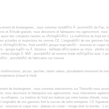
gencement de boulangeries , nous sommes installÃ©s Ã proximitÃ© de Pau, 
evis et Ã©tude gratuite, nous dessinons et fabriquons nos agencement, nou
ussi des comptoirs neutres ou rÃ©frigÃ©rÃ©s. La maÃ®trise du froid est r
es actuelles et respectons les normes CE. L'originalitÃ© de nos gammes font
es rÃ©frigÃ©rÃ©es, froid ventilÃ© groupe tropicalisÃ© - structure et coque inox
- groupe logÃ© ou Ã distance - faÃ§ade dÃ©corative au choix - plinthe inox -
n vitrine d'angle Ã 90Â°, possibilitÃ© de reserve froide intÃ©grÃ©e avec 2 po
Ã©s , possibilitÃ© de fabrication sur mesure
ultifonctions, pizzas, quiches, tartes salees, pissaladiere trouveront lla mei
emperature (chaud & froid)
SERIE THIONVILLE
cement de boulangeries , nous sommes intervennons sur Thionville nous avons
tuite, nous dessinons et fabriquons nos agencement, nous intervenons egalem
u refrigeres. La maitrise du froid est realisee par notre bureau d'etude, nou
L'originalite de nos gammes font le succes de notre entreprise. CS Signature 
lise - structure et coque inox - plateau en corian - vitrage droit ou bombe - 1 o