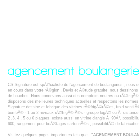
CS Signature est spÃ©cialiste de l'agencement de boulangeries , nous
en cours dans votre rÃ©gion . Devis et Ã©tude gratuite, nous dessinon
de bouches. Nons concevons aussi des comptoirs neutres ou rÃ©frigÃ©r
disposons des meilleures techniques actuelles et respectons les normes
Signature dessine et fabrique des vitrines rÃ©frigÃ©rÃ©es, froid ventilÃ© 
bombÃ© - 1 ou 2 niveaux rÃ©frigÃ©rÃ©s - groupe logÃ© ou Ã distance - fa
2 ,3, 4 , 5 ou 6 plaques, existe aussi en vitrine d'angle Ã 90Â°, possibi
600, rangement pour boÃ®tages cartonnÃ©s , possibilitÃ© de fabricatio
Visitez quelques pages importantes tels que :
"AGENCEMENT BOULAN