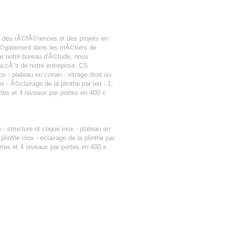
 des rÃ©fÃ©rences et des projets en
 Ã©galement dans les mÃ©tiers de
r notre bureau d'Ã©tude, nous
uccÃ¨s de notre entreprise. CS
 - plateau en corian - vitrage droit ou
 Ã©clairage de la plinthe par led - 1,
rtes et 4 niveaux par portes en 400 x
e - structure et coque inox - plateau en
linthe inox - eclairage de la plinthe par
portes et 4 niveaux par portes en 400 x