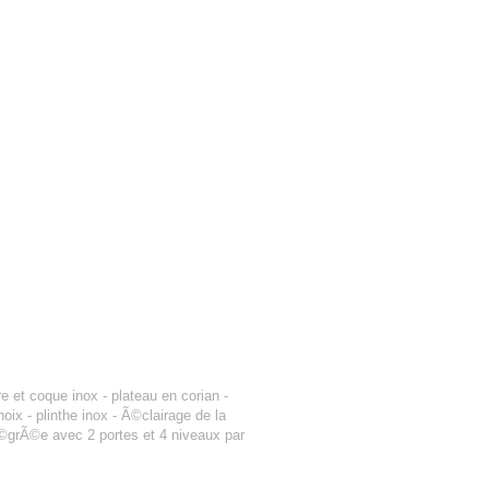
e et coque inox - plateau en corian -
x - plinthe inox - Ã©clairage de la
ntÃ©grÃ©e avec 2 portes et 4 niveaux par