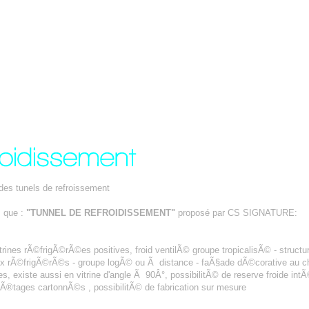
des tunels de refroissement
s que :
"TUNNEL DE REFROIDISSEMENT"
proposé par CS SIGNATURE:
rines rÃ©frigÃ©rÃ©es positives, froid ventilÃ© groupe tropicalisÃ© - structur
ux rÃ©frigÃ©rÃ©s - groupe logÃ© ou Ã distance - faÃ§ade dÃ©corative au choi
aques, existe aussi en vitrine d'angle Ã 90Â°, possibilitÃ© de reserve froide i
Ã®tages cartonnÃ©s , possibilitÃ© de fabrication sur mesure