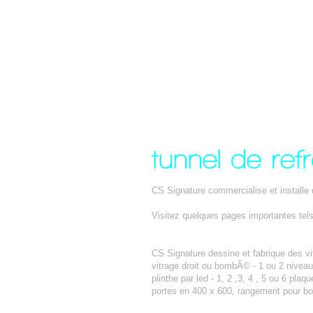
CS Signature commercialise et installe 
Visitez quelques pages importantes tel
VITRINE REFRIGEREE POSITIVE
CS Signature dessine et fabrique des vit
vitrage droit ou bombÃ© - 1 ou 2 nivea
plinthe par led - 1, 2 ,3, 4 , 5 ou 6 pl
portes en 400 x 600, rangement pour bo