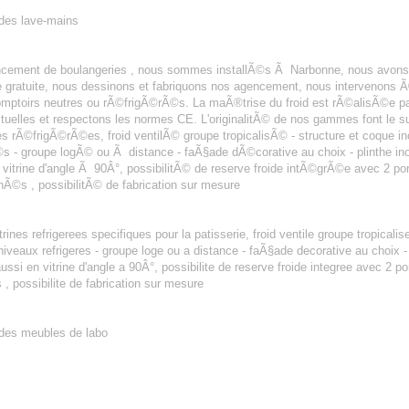
 des lave-mains
BONNE
encement de boulangeries , nous sommes installÃ©s Ã Narbonne, nous avons
e gratuite, nous dessinons et fabriquons nos agencement, nous intervenons
ptoirs neutres ou rÃ©frigÃ©rÃ©s. La maÃ®trise du froid est rÃ©alisÃ©e pa
tuelles et respectons les normes CE. L'originalitÃ© de nos gammes font le s
es rÃ©frigÃ©rÃ©es, froid ventilÃ© groupe tropicalisÃ© - structure et coque inox
- groupe logÃ© ou Ã distance - faÃ§ade dÃ©corative au choix - plinthe inox -
n vitrine d'angle Ã 90Â°, possibilitÃ© de reserve froide intÃ©grÃ©e avec 2 po
Ã©s , possibilitÃ© de fabrication sur mesure
ines refrigerees specifiques pour la patisserie, froid ventile groupe tropicalis
niveaux refrigeres - groupe loge ou a distance - faÃ§ade decorative au choix - p
 aussi en vitrine d'angle a 90Â°, possibilite de reserve froide integree avec 2 
, possibilite de fabrication sur mesure
 des meubles de labo