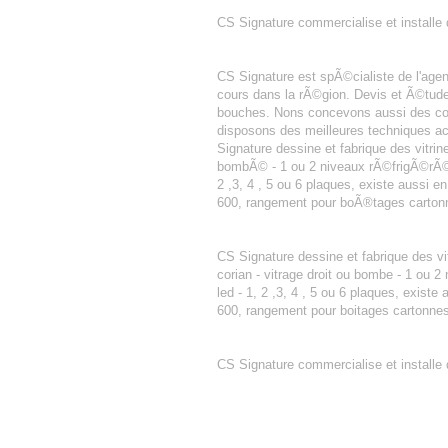
LAVE MAINS
CS Signature commercialise et installe
AGENCEMENT BOULANGERIE NAR
CS Signature est spÃ©cialiste de l'ag
cours dans la rÃ©gion. Devis et Ã©tud
bouches. Nons concevons aussi des com
disposons des meilleures techniques ac
Signature dessine et fabrique des vitrin
bombÃ© - 1 ou 2 niveaux rÃ©frigÃ©rÃ©s 
2 ,3, 4 , 5 ou 6 plaques, existe aussi e
600, rangement pour boÃ®tages cartonn
VITRINE PATISSERIE
CS Signature dessine et fabrique des vitr
corian - vitrage droit ou bombe - 1 ou 2 
led - 1, 2 ,3, 4 , 5 ou 6 plaques, existe
600, rangement pour boitages cartonnes 
MEUBLE LABO
CS Signature commercialise et installe