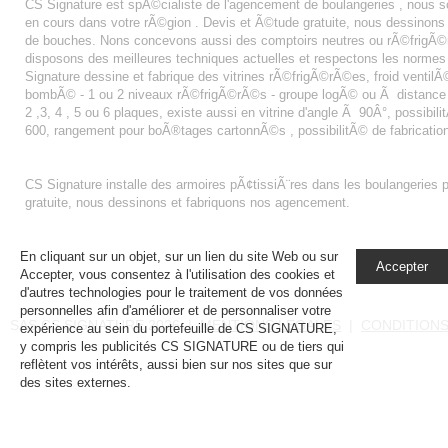
CS Signature est spÃ©cialiste de l'agencement de boulangeries , nous
en cours dans votre rÃ©gion . Devis et Ã©tude gratuite, nous dessinon
de bouches. Nons concevons aussi des comptoirs neutres ou rÃ©frigÃ©r
disposons des meilleures techniques actuelles et respectons les normes
Signature dessine et fabrique des vitrines rÃ©frigÃ©rÃ©es, froid ventilÃ© 
bombÃ© - 1 ou 2 niveaux rÃ©frigÃ©rÃ©s - groupe logÃ© ou Ã distance - fa
2 ,3, 4 , 5 ou 6 plaques, existe aussi en vitrine d'angle Ã 90Â°, possibi
600, rangement pour boÃ®tages cartonnÃ©s , possibilitÃ© de fabricatio
ARMOIRE PâTISSIèRE
CS Signature installe des armoires pÃ¢tissiÃ¨res dans les boulangeries 
gratuite, nous dessinons et fabriquons nos agencement.
En cliquant sur un objet, sur un lien du site Web ou sur
Accepter
Accepter, vous consentez à l'utilisation des cookies et
d'autres technologies pour le traitement de vos données
personnelles afin d'améliorer et de personnaliser votre
SAS CS SIGNATURE 2026 |
MENTIONS LEGALES
|
CONDITIONS
expérience au sein du portefeuille de CS SIGNATURE,
y compris les publicités CS SIGNATURE ou de tiers qui
reflètent vos intérêts, aussi bien sur nos sites que sur
des sites externes.
En savoir plus, notamment sur la
gestion de vos paramètres de confidentialité.