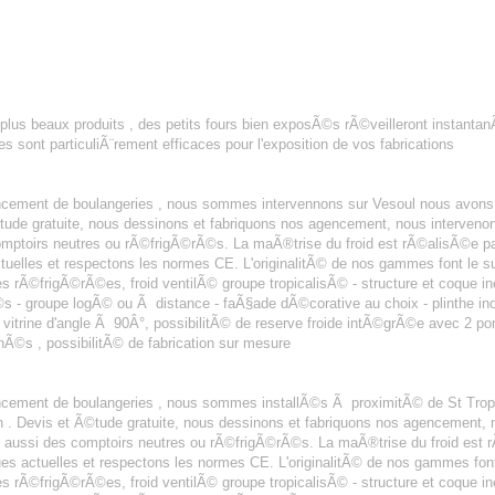
plus beaux produits , des petits fours bien exposÃ©s rÃ©veilleront instantan
sont particuliÃ¨rement efficaces pour l'exposition de vos fabrications
SERIE VESOUL
encement de boulangeries , nous sommes intervennons sur Vesoul nous avons
©tude gratuite, nous dessinons et fabriquons nos agencement, nous interve
ptoirs neutres ou rÃ©frigÃ©rÃ©s. La maÃ®trise du froid est rÃ©alisÃ©e pa
tuelles et respectons les normes CE. L'originalitÃ© de nos gammes font le s
es rÃ©frigÃ©rÃ©es, froid ventilÃ© groupe tropicalisÃ© - structure et coque inox
- groupe logÃ© ou Ã distance - faÃ§ade dÃ©corative au choix - plinthe inox -
n vitrine d'angle Ã 90Â°, possibilitÃ© de reserve froide intÃ©grÃ©e avec 2 po
Ã©s , possibilitÃ© de fabrication sur mesure
SERIE ST TROPEZ
encement de boulangeries , nous sommes installÃ©s Ã proximitÃ© de St Tro
n . Devis et Ã©tude gratuite, nous dessinons et fabriquons nos agencement,
ussi des comptoirs neutres ou rÃ©frigÃ©rÃ©s. La maÃ®trise du froid est r
es actuelles et respectons les normes CE. L'originalitÃ© de nos gammes font
es rÃ©frigÃ©rÃ©es, froid ventilÃ© groupe tropicalisÃ© - structure et coque inox