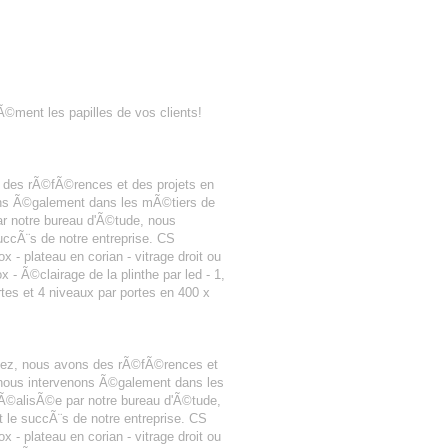
Ã©ment les papilles de vos clients!
 des rÃ©fÃ©rences et des projets en
nons Ã©galement dans les mÃ©tiers de
r notre bureau d'Ã©tude, nous
uccÃ¨s de notre entreprise. CS
 - plateau en corian - vitrage droit ou
 Ã©clairage de la plinthe par led - 1,
rtes et 4 niveaux par portes en 400 x
pez, nous avons des rÃ©fÃ©rences et
 nous intervenons Ã©galement dans les
Ã©alisÃ©e par notre bureau d'Ã©tude,
 le succÃ¨s de notre entreprise. CS
 - plateau en corian - vitrage droit ou