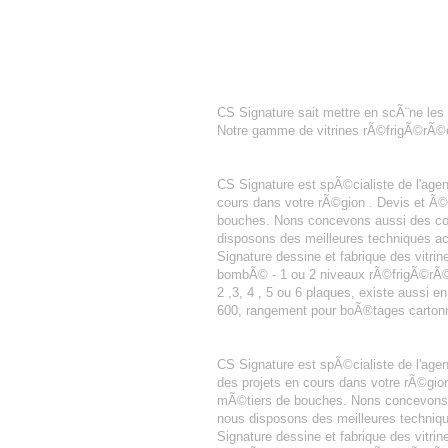
PETITS FOURS
CS Signature sait mettre en scÃ¨ne les 
Notre gamme de vitrines rÃ©frigÃ©rÃ©es 
AGENCEMENT BOULANGERIE PâTIS
CS Signature est spÃ©cialiste de l'ag
cours dans votre rÃ©gion . Devis et Ã
bouches. Nons concevons aussi des com
disposons des meilleures techniques ac
Signature dessine et fabrique des vitrin
bombÃ© - 1 ou 2 niveaux rÃ©frigÃ©rÃ©s 
2 ,3, 4 , 5 ou 6 plaques, existe aussi e
600, rangement pour boÃ®tages cartonn
AGENCEMENT BOULANGERIE PâTIS
CS Signature est spÃ©cialiste de l'ag
des projets en cours dans votre rÃ©gio
mÃ©tiers de bouches. Nons concevons a
nous disposons des meilleures techniqu
Signature dessine et fabrique des vitrin