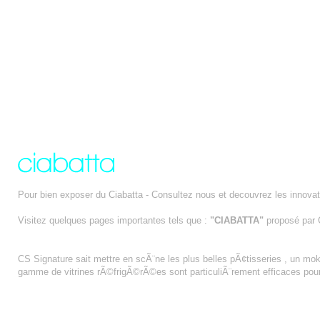
Pour bien exposer du Ciabatta - Consultez nous et decouvrez les innovat
Visitez quelques pages importantes tels que :
"CIABATTA"
proposé par
MOKA
CS Signature sait mettre en scÃ¨ne les plus belles pÃ¢tisseries , un mo
gamme de vitrines rÃ©frigÃ©rÃ©es sont particuliÃ¨rement efficaces pour 
GUIMAUVE