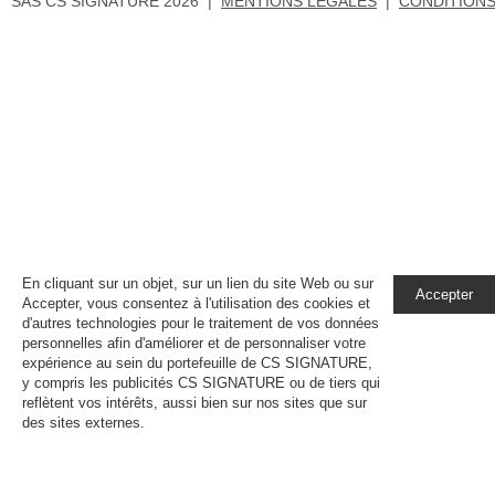
SAS CS SIGNATURE 2026 |
MENTIONS LEGALES
|
CONDITIONS
En cliquant sur un objet, sur un lien du site Web ou sur
Accepter
Accepter, vous consentez à l'utilisation des cookies et
d'autres technologies pour le traitement de vos données
personnelles afin d'améliorer et de personnaliser votre
expérience au sein du portefeuille de CS SIGNATURE,
y compris les publicités CS SIGNATURE ou de tiers qui
reflètent vos intérêts, aussi bien sur nos sites que sur
des sites externes.
En savoir plus, notamment sur la
gestion de vos paramètres de confidentialité.