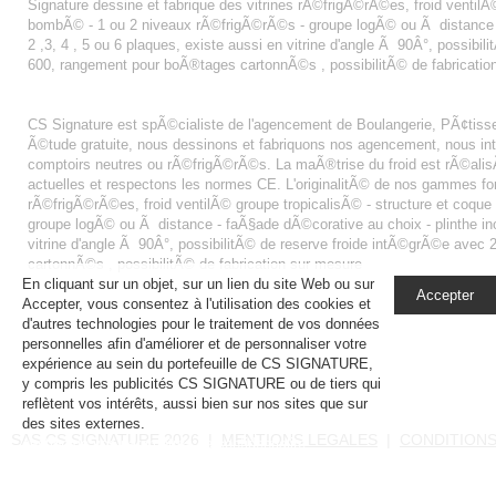
Signature dessine et fabrique des vitrines rÃ©frigÃ©rÃ©es, froid ventilÃ© 
bombÃ© - 1 ou 2 niveaux rÃ©frigÃ©rÃ©s - groupe logÃ© ou Ã distance - fa
2 ,3, 4 , 5 ou 6 plaques, existe aussi en vitrine d'angle Ã 90Â°, possibi
600, rangement pour boÃ®tages cartonnÃ©s , possibilitÃ© de fabricatio
AGENCEMENT BOUTIQUE BOULANGERIE
CS Signature est spÃ©cialiste de l'agencement de Boulangerie, PÃ¢tisse
Ã©tude gratuite, nous dessinons et fabriquons nos agencement, nous 
comptoirs neutres ou rÃ©frigÃ©rÃ©s. La maÃ®trise du froid est rÃ©alis
actuelles et respectons les normes CE. L'originalitÃ© de nos gammes font
rÃ©frigÃ©rÃ©es, froid ventilÃ© groupe tropicalisÃ© - structure et coque 
groupe logÃ© ou Ã distance - faÃ§ade dÃ©corative au choix - plinthe inox 
vitrine d'angle Ã 90Â°, possibilitÃ© de reserve froide intÃ©grÃ©e avec
cartonnÃ©s , possibilitÃ© de fabrication sur mesure
En cliquant sur un objet, sur un lien du site Web ou sur
Accepter
Accepter, vous consentez à l'utilisation des cookies et
d'autres technologies pour le traitement de vos données
personnelles afin d'améliorer et de personnaliser votre
expérience au sein du portefeuille de CS SIGNATURE,
y compris les publicités CS SIGNATURE ou de tiers qui
reflètent vos intérêts, aussi bien sur nos sites que sur
des sites externes.
En savoir plus, notamment sur la
SAS CS SIGNATURE 2026 |
MENTIONS LEGALES
|
CONDITIONS
gestion de vos paramètres de confidentialité.