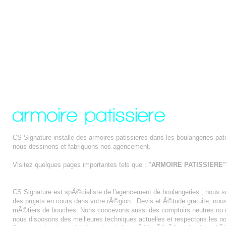
CS Signature installe des armoires patissieres dans les boulangeries patis
nous dessinons et fabriquons nos agencement.
Visitez quelques pages importantes tels que :
"ARMOIRE PATISSIERE"
AGENCEMENT BOULANGERIE MONACO
CS Signature est spÃ©cialiste de l'agencement de boulangeries , nou
des projets en cours dans votre rÃ©gion . Devis et Ã©tude gratuite, n
mÃ©tiers de bouches. Nons concevons aussi des comptoirs neutres ou r
nous disposons des meilleures techniques actuelles et respectons les n