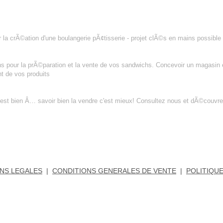
PâTISSERIE
 la crÃ©ation d'une boulangerie pÃ¢tisserie - projet clÃ©s en mains possible
s pour la prÃ©paration et la vente de vos sandwichs. Concevoir un magasin e
nt de vos produits
'est bien Â… savoir bien la vendre c'est mieux! Consultez nous et dÃ©couvre
NS LEGALES
|
CONDITIONS GENERALES DE VENTE
|
POLITIQUE