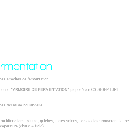
 des armoires de fermentation
s que :
"ARMOIRE DE FERMENTATION"
proposé par CS SIGNATURE:
des tables de boulangerie
ultifonctions, pizzas, quiches, tartes salees, pissaladiere trouveront lla mei
emperature (chaud & froid)