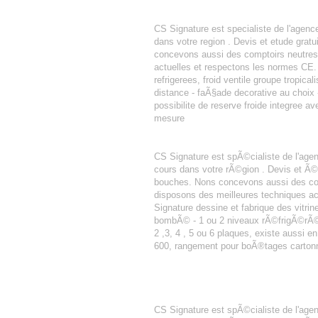
AGENCEMENT BOULANGERIE PATIS
CS Signature est specialiste de l'agen
dans votre region . Devis et etude gra
concevons aussi des comptoirs neutres o
actuelles et respectons les normes CE. 
refrigerees, froid ventile groupe tropica
distance - faÃ§ade decorative au choix - 
possibilite de reserve froide integree a
mesure
AGENCEMENT BOULANGERIE PâTIS
CS Signature est spÃ©cialiste de l'ag
cours dans votre rÃ©gion . Devis et Ã
bouches. Nons concevons aussi des com
disposons des meilleures techniques ac
Signature dessine et fabrique des vitrin
bombÃ© - 1 ou 2 niveaux rÃ©frigÃ©rÃ©s 
2 ,3, 4 , 5 ou 6 plaques, existe aussi e
600, rangement pour boÃ®tages cartonn
AGENCEMENT BOULANGERIE PâTIS
CS Signature est spÃ©cialiste de l'ag