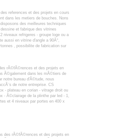
des references et des projets en cours
ent dans les metiers de bouches. Nons
s disposons des meilleures techniques
dessine et fabrique des vitrines
u 2 niveaux refrigeres - groupe loge ou a
te aussi en vitrine d'angle a 90Â°,
onnes , possibilite de fabrication sur
des rÃ©fÃ©rences et des projets en
nons Ã©galement dans les mÃ©tiers de
r notre bureau d'Ã©tude, nous
uccÃ¨s de notre entreprise. CS
 - plateau en corian - vitrage droit ou
 Ã©clairage de la plinthe par led - 1,
rtes et 4 niveaux par portes en 400 x
ns des rÃ©fÃ©rences et des projets en