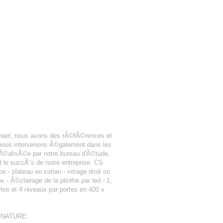
phael, nous avons des rÃ©fÃ©rences et
 nous intervenons Ã©galement dans les
Ã©alisÃ©e par notre bureau d'Ã©tude,
 le succÃ¨s de notre entreprise. CS
 - plateau en corian - vitrage droit ou
 Ã©clairage de la plinthe par led - 1,
rtes et 4 niveaux par portes en 400 x
IGNATURE: