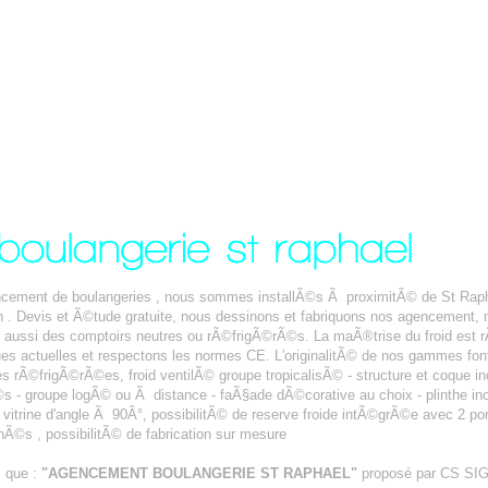
encement de boulangeries , nous sommes installÃ©s Ã proximitÃ© de St Ra
n . Devis et Ã©tude gratuite, nous dessinons et fabriquons nos agencement,
ussi des comptoirs neutres ou rÃ©frigÃ©rÃ©s. La maÃ®trise du froid est r
es actuelles et respectons les normes CE. L'originalitÃ© de nos gammes font
es rÃ©frigÃ©rÃ©es, froid ventilÃ© groupe tropicalisÃ© - structure et coque inox
- groupe logÃ© ou Ã distance - faÃ§ade dÃ©corative au choix - plinthe inox -
n vitrine d'angle Ã 90Â°, possibilitÃ© de reserve froide intÃ©grÃ©e avec 2 po
Ã©s , possibilitÃ© de fabrication sur mesure
s que :
"AGENCEMENT BOULANGERIE ST RAPHAEL"
proposé par CS S