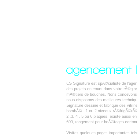
CS Signature est spÃ©cialiste de l'ag
des projets en cours dans votre rÃ©gio
mÃ©tiers de bouches. Nons concevons a
nous disposons des meilleures techniqu
Signature dessine et fabrique des vitrin
bombÃ© - 1 ou 2 niveaux rÃ©frigÃ©rÃ©s 
2 ,3, 4 , 5 ou 6 plaques, existe aussi e
600, rangement pour boÃ®tages cartonn
Visitez quelques pages importantes tel