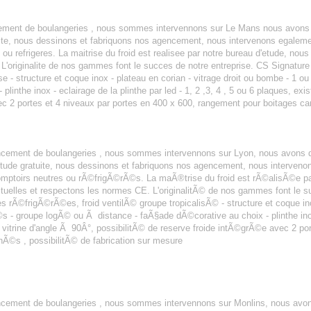
SERIE LE MANS
cement de boulangeries , nous sommes intervennons sur Le Mans nous avons 
tuite, nous dessinons et fabriquons nos agencement, nous intervenons egalem
u refrigeres. La maitrise du froid est realisee par notre bureau d'etude, nou
L'originalite de nos gammes font le succes de notre entreprise. CS Signature 
lise - structure et coque inox - plateau en corian - vitrage droit ou bombe - 1 o
plinthe inox - eclairage de la plinthe par led - 1, 2 ,3, 4 , 5 ou 6 plaques, exis
vec 2 portes et 4 niveaux par portes en 400 x 600, rangement pour boitages cart
SERIE LYON
encement de boulangeries , nous sommes intervennons sur Lyon, nous avons 
©tude gratuite, nous dessinons et fabriquons nos agencement, nous interve
ptoirs neutres ou rÃ©frigÃ©rÃ©s. La maÃ®trise du froid est rÃ©alisÃ©e pa
tuelles et respectons les normes CE. L'originalitÃ© de nos gammes font le s
es rÃ©frigÃ©rÃ©es, froid ventilÃ© groupe tropicalisÃ© - structure et coque inox
- groupe logÃ© ou Ã distance - faÃ§ade dÃ©corative au choix - plinthe inox -
n vitrine d'angle Ã 90Â°, possibilitÃ© de reserve froide intÃ©grÃ©e avec 2 po
Ã©s , possibilitÃ© de fabrication sur mesure
SERIE MOULINS
encement de boulangeries , nous sommes intervennons sur Monlins, nous avo