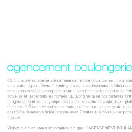
CS Signature est specialiste de l'agencement de boulangeries , nous so
dans votre region . Devis et etude gratuite, nous dessinons et fabriqu
concevons aussi des comptoirs neutres ou refrigeres. La maitrise du froi
actuelles et respectons les normes CE. L'originalite de nos gammes font 
refrigerees, froid ventile groupe tropicalise - structure et coque inox - pl
distance - faÃ§ade decorative au choix - plinthe inox - eclairage de la plin
possibilite de reserve froide integree avec 2 portes et 4 niveaux par port
mesure
Visitez quelques pages importantes tels que :
"AGENCEMENT BOULANG