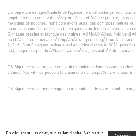
AGENCEMENT BOULANGERIE CHATELLERAULT
CS Signature est spÃ©cialiste de l'agencement de boulangeries , nous 
projets en cours dans votre rÃ©gion . Devis et Ã©tude gratuite, nous 
mÃ©tiers de bouches. Nons concevons aussi des comptoirs neutres ou r
nous disposons des meilleures techniques actuelles et respectons les n
Signature dessine et fabrique des vitrines rÃ©frigÃ©rÃ©es, froid ventilÃ© 
bombÃ© - 1 ou 2 niveaux rÃ©frigÃ©rÃ©s - groupe logÃ© ou Ã distance - fa
2 ,3, 4 , 5 ou 6 plaques, existe aussi en vitrine d'angle Ã 90Â°, possibi
600, rangement pour boÃ®tages cartonnÃ©s , possibilitÃ© de fabricatio
PISSALADIèRE
CS Signature vous propose des vitrines multifonctions, pizzas, quiches, 
vitrines. Nos vitrines peuvent fonctionner en bi-tempÃ©rature (chaud & fr
FOURNIL BOULANGERIE
CS Signature vous accompagne pour le materiel de votre fournil - choix,
En cliquant sur un objet, sur un lien du site Web ou sur