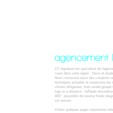
CS Signature est specialiste de l'agen
cours dans votre region . Devis et etu
Nons concevons aussi des comptoirs neut
techniques actuelles et respectons les 
vitrines refrigerees, froid ventile groupe
loge ou a distance - faÃ§ade decorative a
90Â°, possibilite de reserve froide inte
sur mesure
Visitez quelques pages importantes tel