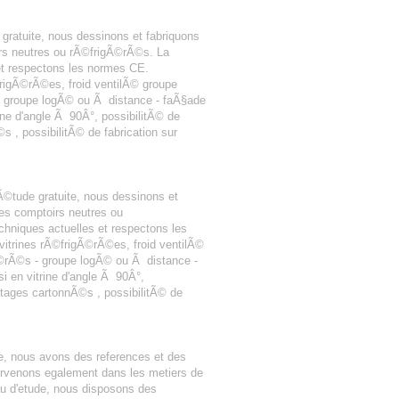
gratuite, nous dessinons et fabriquons
s neutres ou rÃ©frigÃ©rÃ©s. La
et respectons les normes CE.
frigÃ©rÃ©es, froid ventilÃ© groupe
s - groupe logÃ© ou Ã distance - faÃ§ade
rine d'angle Ã 90Â°, possibilitÃ© de
 , possibilitÃ© de fabrication sur
Ã©tude gratuite, nous dessinons et
s comptoirs neutres ou
hniques actuelles et respectons les
vitrines rÃ©frigÃ©rÃ©es, froid ventilÃ©
gÃ©rÃ©s - groupe logÃ© ou Ã distance -
si en vitrine d'angle Ã 90Â°,
®tages cartonnÃ©s , possibilitÃ© de
e, nous avons des references et des
tervenons egalement dans les metiers de
au d'etude, nous disposons des