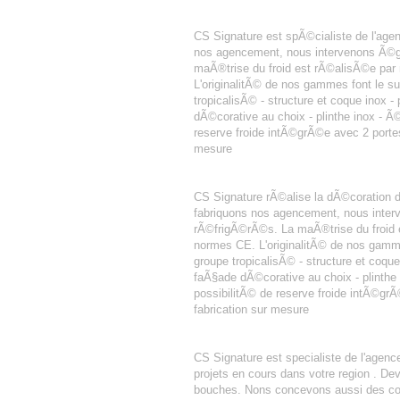
AGENCEMENT BOULANGERIE FRAN
CS Signature est spÃ©cialiste de l'age
nos agencement, nous intervenons Ã©g
maÃ®trise du froid est rÃ©alisÃ©e par 
L'originalitÃ© de nos gammes font le su
tropicalisÃ© - structure et coque inox 
dÃ©corative au choix - plinthe inox - Ã©c
reserve froide intÃ©grÃ©e avec 2 porte
mesure
DéCORATION POINT CHAUD
CS Signature rÃ©alise la dÃ©coration d
fabriquons nos agencement, nous inte
rÃ©frigÃ©rÃ©s. La maÃ®trise du froid e
normes CE. L'originalitÃ© de nos gamme
groupe tropicalisÃ© - structure et coqu
faÃ§ade dÃ©corative au choix - plinthe i
possibilitÃ© de reserve froide intÃ©gr
fabrication sur mesure
AGENCEMENT BOULANGERIE PATIS
CS Signature est specialiste de l'agen
projets en cours dans votre region . D
bouches. Nons concevons aussi des compt