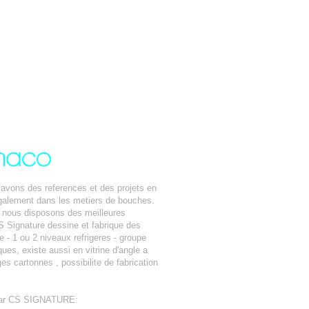
avons des references et des projets en
egalement dans les metiers de bouches.
e, nous disposons des meilleures
S Signature dessine et fabrique des
be - 1 ou 2 niveaux refrigeres - groupe
ques, existe aussi en vitrine d'angle a
es cartonnes , possibilite de fabrication
ar CS SIGNATURE: