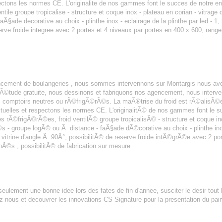
ectons les normes CE. L'originalite de nos gammes font le succes de notre en
ventile groupe tropicalise - structure et coque inox - plateau en corian - vitrag
faÃ§ade decorative au choix - plinthe inox - eclairage de la plinthe par led - 1,
eserve froide integree avec 2 portes et 4 niveaux par portes en 400 x 600, ran
SERIE MONTARGIS
encement de boulangeries , nous sommes intervennons sur Montargis nous av
t Ã©tude gratuite, nous dessinons et fabriquons nos agencement, nous inte
comptoirs neutres ou rÃ©frigÃ©rÃ©s. La maÃ®trise du froid est rÃ©alisÃ©e
tuelles et respectons les normes CE. L'originalitÃ© de nos gammes font le s
es rÃ©frigÃ©rÃ©es, froid ventilÃ© groupe tropicalisÃ© - structure et coque inox
- groupe logÃ© ou Ã distance - faÃ§ade dÃ©corative au choix - plinthe inox -
n vitrine d'angle Ã 90Â°, possibilitÃ© de reserve froide intÃ©grÃ©e avec 2 po
Ã©s , possibilitÃ© de fabrication sur mesure
eulement une bonne idee lors des fates de fin d'annee, susciter le desir tout 
ez nous et decouvrer les innovations CS Signature pour la presentation du pain
SERIE BEAUVAIS