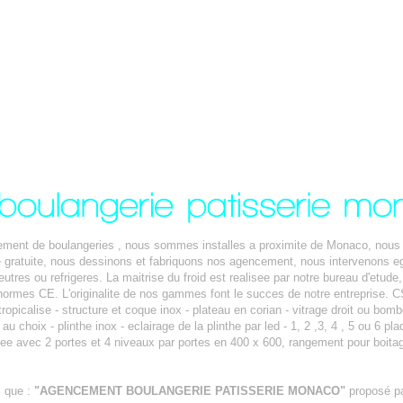
cement de boulangeries , nous sommes installes a proximite de Monaco, nous 
de gratuite, nous dessinons et fabriquons nos agencement, nous intervenons 
res ou refrigeres. La maitrise du froid est realisee par notre bureau d'etud
normes CE. L'originalite de nos gammes font le succes de notre entreprise. C
 tropicalise - structure et coque inox - plateau en corian - vitrage droit ou bom
u choix - plinthe inox - eclairage de la plinthe par led - 1, 2 ,3, 4 , 5 ou 6 pla
gree avec 2 portes et 4 niveaux par portes en 400 x 600, rangement pour boitag
s que :
"AGENCEMENT BOULANGERIE PATISSERIE MONACO"
proposé p