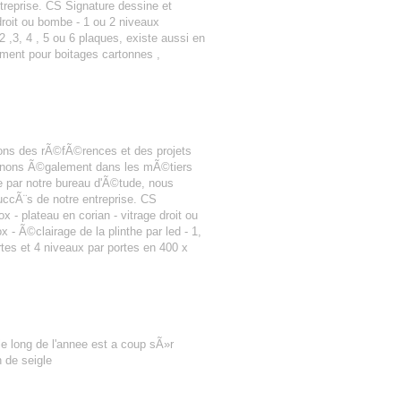
treprise. CS Signature dessine et
e droit ou bombe - 1 ou 2 niveaux
 2 ,3, 4 , 5 ou 6 plaques, existe aussi en
gement pour boitages cartonnes ,
ons des rÃ©fÃ©rences et des projets
rvenons Ã©galement dans les mÃ©tiers
 par notre bureau d'Ã©tude, nous
uccÃ¨s de notre entreprise. CS
 - plateau en corian - vitrage droit ou
 Ã©clairage de la plinthe par led - 1,
rtes et 4 niveaux par portes en 400 x
le long de l'annee est a coup sÃ»r
 de seigle