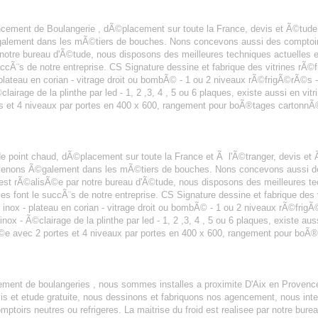
CE
ncement de Boulangerie , dÃ©placement sur toute la France, devis et Ã©tude 
alement dans les mÃ©tiers de bouches. Nons concevons aussi des comptoir
notre bureau d'Ã©tude, nous disposons des meilleures techniques actuelles 
ccÃ¨s de notre entreprise. CS Signature dessine et fabrique des vitrines rÃ©
- plateau en corian - vitrage droit ou bombÃ© - 1 ou 2 niveaux rÃ©frigÃ©rÃ©
lairage de la plinthe par led - 1, 2 ,3, 4 , 5 ou 6 plaques, existe aussi en vit
s et 4 niveaux par portes en 400 x 600, rangement pour boÃ®tages cartonnÃ©s
e point chaud, dÃ©placement sur toute la France et Ã l'Ã©tranger, devis et 
rvenons Ã©galement dans les mÃ©tiers de bouches. Nons concevons aussi de
st rÃ©alisÃ©e par notre bureau d'Ã©tude, nous disposons des meilleures tec
s font le succÃ¨s de notre entreprise. CS Signature dessine et fabrique des 
e inox - plateau en corian - vitrage droit ou bombÃ© - 1 ou 2 niveaux rÃ©fri
nox - Ã©clairage de la plinthe par led - 1, 2 ,3, 4 , 5 ou 6 plaques, existe aus
Ã©e avec 2 portes et 4 niveaux par portes en 400 x 600, rangement pour boÃ
SERIE AIX EN PROVENCE
cement de boulangeries , nous sommes installes a proximite D'Aix en Provenc
evis et etude gratuite, nous dessinons et fabriquons nos agencement, nous in
oirs neutres ou refrigeres. La maitrise du froid est realisee par notre bure