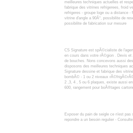
meilleures techniques actuelles et resp
fabrique des vitrines refrigerees, froid 
refrigeres - groupe loge ou a distance - 
vitrine d'angle a 90Â°, possibilite de r
possibilite de fabrication sur mesure
AGENCEMENT BOULANGERIE PâTIS
CS Signature est spÃ©cialiste de l'ag
en cours dans votre rÃ©gion . Devis e
de bouches. Nons concevons aussi des 
disposons des meilleures techniques ac
Signature dessine et fabrique des vitrin
bombÃ© - 1 ou 2 niveaux rÃ©frigÃ©rÃ©s 
2 ,3, 4 , 5 ou 6 plaques, existe aussi e
600, rangement pour boÃ®tages cartonn
PAIN DE SEIGLE
Exposer du pain de seigle ce n'est pas s
repondre a un besoin regulier - Consult
AGENCEMENT BOULANGERIE PâTIS