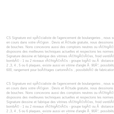
AGENCEMENT BOULANGERIE BETHUNE
CS Signature est spÃ©cialiste de l'agencement de boulangeries , nou
en cours dans votre rÃ©gion . Devis et Ã©tude gratuite, nous dessinon
de bouches. Nons concevons aussi des comptoirs neutres ou rÃ©frigÃ©r
disposons des meilleures techniques actuelles et respectons les normes
Signature dessine et fabrique des vitrines rÃ©frigÃ©rÃ©es, froid ventilÃ© 
bombÃ© - 1 ou 2 niveaux rÃ©frigÃ©rÃ©s - groupe logÃ© ou Ã distance - fa
2 ,3, 4 , 5 ou 6 plaques, existe aussi en vitrine d'angle Ã 90Â°, possibi
600, rangement pour boÃ®tages cartonnÃ©s , possibilitÃ© de fabricatio
AGENCEMENT BOULANGERIE ORLEANS
CS Signature est spÃ©cialiste de l'agencement de boulangeries , nous
en cours dans votre rÃ©gion . Devis et Ã©tude gratuite, nous dessinon
de bouches. Nons concevons aussi des comptoirs neutres ou rÃ©frigÃ©r
disposons des meilleures techniques actuelles et respectons les normes
Signature dessine et fabrique des vitrines rÃ©frigÃ©rÃ©es, froid ventilÃ© 
bombÃ© - 1 ou 2 niveaux rÃ©frigÃ©rÃ©s - groupe logÃ© ou Ã distance - fa
2 ,3, 4 , 5 ou 6 plaques, existe aussi en vitrine d'angle Ã 90Â°, possibi