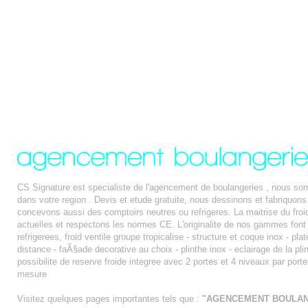
CS Signature est specialiste de l'agencement de boulangeries , nous so
dans votre region . Devis et etude gratuite, nous dessinons et fabriqu
concevons aussi des comptoirs neutres ou refrigeres. La maitrise du froi
actuelles et respectons les normes CE. L'originalite de nos gammes font 
refrigerees, froid ventile groupe tropicalise - structure et coque inox - pl
distance - faÃ§ade decorative au choix - plinthe inox - eclairage de la plin
possibilite de reserve froide integree avec 2 portes et 4 niveaux par port
mesure
Visitez quelques pages importantes tels que :
"AGENCEMENT BOULANG