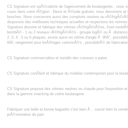
AGENCEMENT BOULANGERIE ALENCON
CS Signature est spÃ©cialiste de l'agencement de boulangeries , nous
cours dans votre rÃ©gion . Devis et Ã©tude gratuite, nous dessinons e
bouches. Nons concevons aussi des comptoirs neutres ou rÃ©frigÃ©rÃ©s
disposons des meilleures techniques actuelles et respectons les normes
Signature dessine et fabrique des vitrines rÃ©frigÃ©rÃ©es, froid ventilÃ© 
bombÃ© - 1 ou 2 niveaux rÃ©frigÃ©rÃ©s - groupe logÃ© ou Ã distance - fa
2 ,3, 4 , 5 ou 6 plaques, existe aussi en vitrine d'angle Ã 90Â°, possibi
600, rangement pour boÃ®tages cartonnÃ©s , possibilitÃ© de fabricatio
CUISEUR A PATES
CS Signature commercialise et installe des cuiseurs a pates
MOBILIER CONTEMPORAIN BOULANGERIE
CS Signature conÃ§oit et fabrique du mobilier contemporain pour la boula
FOCCACIA
CS Signature propose des vitrines neutres ou chaude pour l'exposition e
dans la gamme snacking de voitre boulangerie
BAGUETTE DE TRADITION
Fabriquer une belle et bonne baguette c'est bien Â… savoir bien la vend
prÃ©sentation du pain