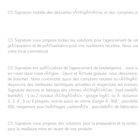
DESSERTE REFRIGEREE
CS Signature installe des dessertes rÃ©frigÃ©rÃ©es et des comptoirs (
SNACKING
CS Signature vous propose toutes les solutions pour l'agencement de v
prÃ©paration et de prÃ©sentation pour vos mzilleures recettes. Nous saur
votre local commercial
AGENCEMENT BOULANGERIE PâTISSERIE COMPIEGNE
CS Signature est spÃ©cialiste de l'agencement de boulangeries , nous
en cours dans votre rÃ©gion . Devis et Ã©tude gratuite, nous dessinon
de bouches. Nons concevons aussi des comptoirs neutres ou rÃ©frigÃ©r
disposons des meilleures techniques actuelles et respectons les normes
Signature dessine et fabrique des vitrines rÃ©frigÃ©rÃ©es, froid ventilÃ© 
bombÃ© - 1 ou 2 niveaux rÃ©frigÃ©rÃ©s - groupe logÃ© ou Ã distance - fa
2 ,3, 4 , 5 ou 6 plaques, existe aussi en vitrine d'angle Ã 90Â°, possibi
600, rangement pour boÃ®tages cartonnÃ©s , possibilitÃ© de fabricatio
SANDWICHES
CS Signature vous propose des solutions pour la preparation et la vente
pour la meilleure mise en avant de vos produits