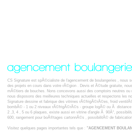
CS Signature est spÃ©cialiste de l'agencement de boulangeries , nous
des projets en cours dans votre rÃ©gion . Devis et Ã©tude gratuite, n
mÃ©tiers de bouches. Nons concevons aussi des comptoirs neutres ou r
nous disposons des meilleures techniques actuelles et respectons les n
Signature dessine et fabrique des vitrines rÃ©frigÃ©rÃ©es, froid ventilÃ© 
bombÃ© - 1 ou 2 niveaux rÃ©frigÃ©rÃ©s - groupe logÃ© ou Ã distance - fa
2 ,3, 4 , 5 ou 6 plaques, existe aussi en vitrine d'angle Ã 90Â°, possibi
600, rangement pour boÃ®tages cartonnÃ©s , possibilitÃ© de fabricatio
Visitez quelques pages importantes tels que :
"AGENCEMENT BOULAN