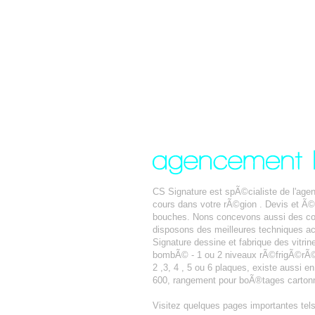
CS Signature est spÃ©cialiste de l'ag
cours dans votre rÃ©gion . Devis et Ã
bouches. Nons concevons aussi des com
disposons des meilleures techniques ac
Signature dessine et fabrique des vitrin
bombÃ© - 1 ou 2 niveaux rÃ©frigÃ©rÃ©s 
2 ,3, 4 , 5 ou 6 plaques, existe aussi e
600, rangement pour boÃ®tages cartonn
Visitez quelques pages importantes tel