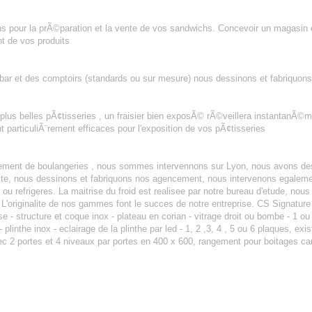
s pour la prÃ©paration et la vente de vos sandwichs. Concevoir un magasin e
nt de vos produits
 bar et des comptoirs (standards ou sur mesure) nous dessinons et fabriquo
plus belles pÃ¢tisseries , un fraisier bien exposÃ© rÃ©veillera instantanÃ©me
particuliÃ¨rement efficaces pour l'exposition de vos pÃ¢tisseries
SERIE LYON
cement de boulangeries , nous sommes intervennons sur Lyon, nous avons des
tuite, nous dessinons et fabriquons nos agencement, nous intervenons egalem
u refrigeres. La maitrise du froid est realisee par notre bureau d'etude, nou
L'originalite de nos gammes font le succes de notre entreprise. CS Signature 
lise - structure et coque inox - plateau en corian - vitrage droit ou bombe - 1 o
plinthe inox - eclairage de la plinthe par led - 1, 2 ,3, 4 , 5 ou 6 plaques, exis
vec 2 portes et 4 niveaux par portes en 400 x 600, rangement pour boitages cart