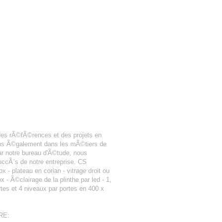
des rÃ©fÃ©rences et des projets en
nons Ã©galement dans les mÃ©tiers de
r notre bureau d'Ã©tude, nous
uccÃ¨s de notre entreprise. CS
 - plateau en corian - vitrage droit ou
 Ã©clairage de la plinthe par led - 1,
rtes et 4 niveaux par portes en 400 x
RE: