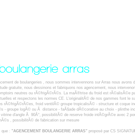
encement de boulangeries , nous sommes intervennons sur Arras nous avons 
©tude gratuite, nous dessinons et fabriquons nos agencement, nous interve
ptoirs neutres ou rÃ©frigÃ©rÃ©s. La maÃ®trise du froid est rÃ©alisÃ©e pa
tuelles et respectons les normes CE. L'originalitÃ© de nos gammes font le s
es rÃ©frigÃ©rÃ©es, froid ventilÃ© groupe tropicalisÃ© - structure et coque inox
- groupe logÃ© ou Ã distance - faÃ§ade dÃ©corative au choix - plinthe inox -
n vitrine d'angle Ã 90Â°, possibilitÃ© de reserve froide intÃ©grÃ©e avec 2 po
Ã©s , possibilitÃ© de fabrication sur mesure
s que :
"AGENCEMENT BOULANGERIE ARRAS"
proposé par CS SIGNATU