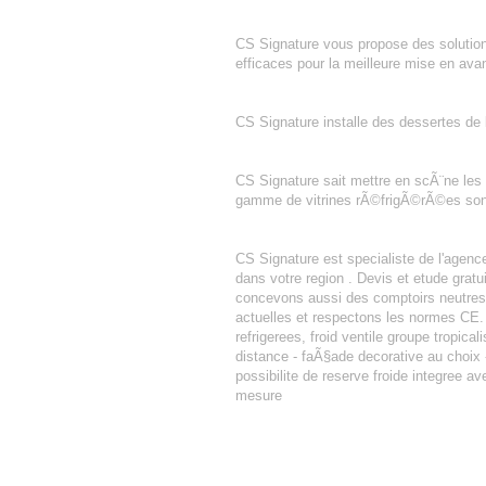
SANDWICHES
CS Signature vous propose des solution
efficaces pour la meilleure mise en ava
DESSERTE ARRIERE BAR
CS Signature installe des dessertes de
FRAISIER
CS Signature sait mettre en scÃ¨ne les 
gamme de vitrines rÃ©frigÃ©rÃ©es sont 
AGENCEMENT BOULANGERIE PATIS
CS Signature est specialiste de l'agen
dans votre region . Devis et etude gra
concevons aussi des comptoirs neutres o
actuelles et respectons les normes CE. 
refrigerees, froid ventile groupe tropica
distance - faÃ§ade decorative au choix - 
possibilite de reserve froide integree a
mesure
PAIN AU CHOCOLAT