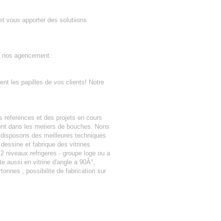
t vous apporter des solutiions
ns nos agencement.
nt les papilles de vos clients! Notre
 references et des projets en cours
ent dans les metiers de bouches. Nons
s disposons des meilleures techniques
dessine et fabrique des vitrines
u 2 niveaux refrigeres - groupe loge ou a
te aussi en vitrine d'angle a 90Â°,
onnes , possibilite de fabrication sur